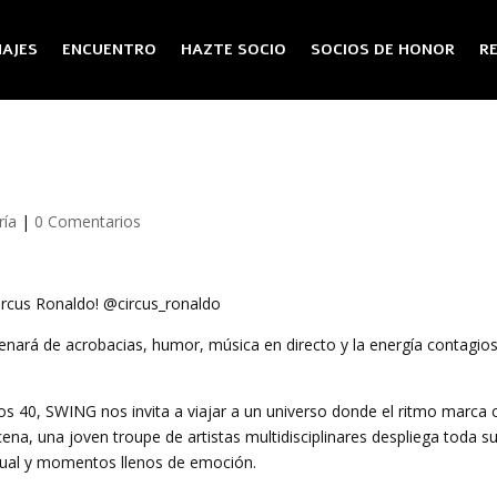
AJES
ENCUENTRO
HAZTE SOCIO
SOCIOS DE HONOR
R
ría
|
0 Comentarios
ircus Ronaldo! @circus_ronaldo
e llenará de acrobacias, humor, música en directo y la energía contagio
ños 40, SWING nos invita a viajar a un universo donde el ritmo marca
ena, una joven troupe de artistas multidisciplinares despliega toda s
tual y momentos llenos de emoción.