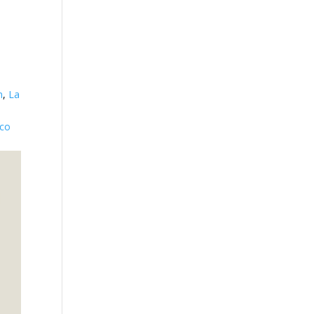
s
m
,
La
rco