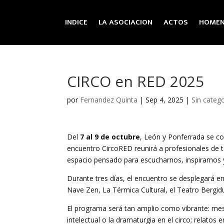
INDICE
LA ASOCIACION
ACTOS
HOMEN
CIRCO en RED 2025
por
Fernandez Quinta
|
Sep 4, 2025
|
Sin categ
Del
7 al 9 de octubre
, León y Ponferrada se co
encuentro CircoRED reunirá a profesionales de to
espacio pensado para escucharnos, inspirarnos y
Durante tres días, el encuentro se desplegará e
Nave Zen, La Térmica Cultural, el Teatro Bergid
El programa será tan amplio como vibrante: mes
intelectual o la dramaturgia en el circo; relatos