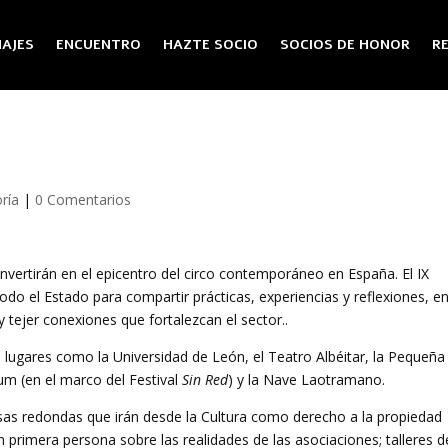
AJES
ENCUENTRO
HAZTE SOCIO
SOCIOS DE HONOR
R
oría
|
0 Comentarios
nvertirán en el epicentro del circo contemporáneo en España. El IX
do el Estado para compartir prácticas, experiencias y reflexiones, e
 tejer conexiones que fortalezcan el sector..
n lugares como la Universidad de León, el Teatro Albéitar, la Pequeña
um (en el marco del Festival
Sin Red
) y la Nave Laotramano.
as redondas que irán desde la Cultura como derecho a la propiedad
 en primera persona sobre las realidades de las asociaciones; talleres d