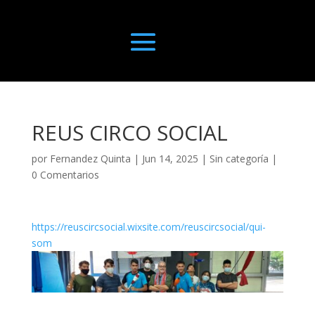
REUS CIRCO SOCIAL
por
Fernandez Quinta
|
Jun 14, 2025
|
Sin categoría
|
0 Comentarios
https://reuscircsocial.wixsite.com/reuscircsocial/qui-
som