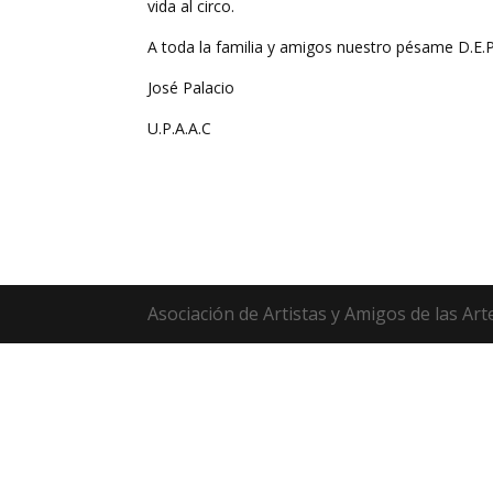
vida al circo.
A toda la familia y amigos nuestro pésame D.E.
José Palacio
U.P.A.A.C
Asociación de Artistas y Amigos de las Art