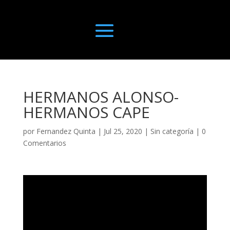
HERMANOS ALONSO-
HERMANOS CAPE
por
Fernandez Quinta
|
Jul 25, 2020
|
Sin categoría
|
0
Comentarios