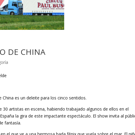
O DE CHINA
goría
elde
 China es un deleite para los cinco sentidos.
 30 artistas en escena, habiendo trabajado algunos de ellos en el
España la gira de este impactante espectáculo. El show invita al públi
e fantasía.
en el que ve a una hermosa hada fénix que vuela sobre el mar. El niñ