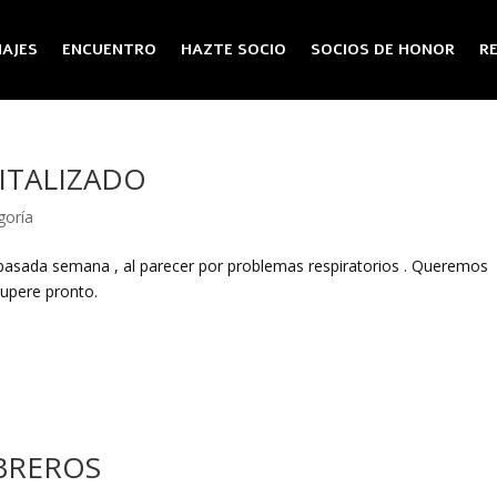
AJES
ENCUENTRO
HAZTE SOCIO
SOCIOS DE HONOR
R
ITALIZADO
goría
 pasada semana , al parecer por problemas respiratorios . Queremos
cupere pronto.
BREROS