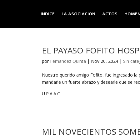
INDICE
LA ASOCIACION
ACTOS
HOMEN
EL PAYASO FOFITO HOSP
por
Fernandez Quinta
|
Nov 20, 2024
|
Sin cate
Nuestro querido amigo Fofito, fue ingresado la
mandarle un fuerte abrazo y desearle que se re
U.P.A.A.C
MIL NOVECIENTOS SOM