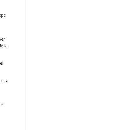
epe
ver
de la
el
pista
er