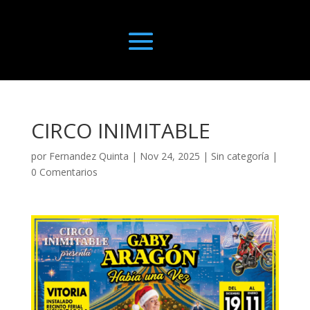
CIRCO INIMITABLE
por
Fernandez Quinta
|
Nov 24, 2025
|
Sin categoría
|
0 Comentarios