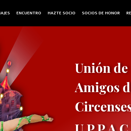
AJES
ENCUENTRO
HAZTE SOCIO
SOCIOS DE HONOR
R
Unión de 
Amigos de
Circenses
U.P.P.A.C